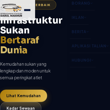
BORANG
KEMUDAHAN TERBAIK
Infrastruktur
IKLAN
Sukan
BERITA
Bertaraf
APLIKASI TALIAN
Dunia
HUBUNGI
Kemudahan sukan yang
lengkap dan moden untuk
semua peringkat atlet
Lihat Kemudahan
Kadar Sewaan